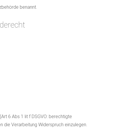
utzbehörde benannt.
rderecht
rt 6 Abs 1 lit f DSGVO: berechtigte
en die Verarbeitung Widerspruch einzulegen.