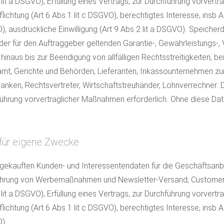
 lit a DSGVO), Erfüllung eines Vertrags, zur Durchführung vorvertr
pflichtung (Art 6 Abs 1 lit c DSGVO), berechtigtes Interesse, i
), ausdrückliche Einwilligung (Art 9 Abs 2 lit a DSGVO). Speicher
er für den Auftraggeber geltenden Garantie-, Gewährleistungs-, 
hinaus bis zur Beendigung von allfälligen Rechtsstreitigkeiten, b
t, Gerichte und Behörden, Lieferanten, Inkassounternehmen zur 
Banken, Rechtsvertreter, Wirtschaftstreuhänder, Lohnverrechner. 
führung vorvertraglicher Maßnahmen erforderlich. Ohne diese Dat
 für eigene Zwecke
gekauften Kunden- und Interessentendaten für die Geschäftsanb
führung von Werbemaßnahmen und Newsletter-Versand; Custome
 lit a DSGVO), Erfüllung eines Vertrags, zur Durchführung vorvertr
pflichtung (Art 6 Abs 1 lit c DSGVO), berechtigtes Interesse, i
O)