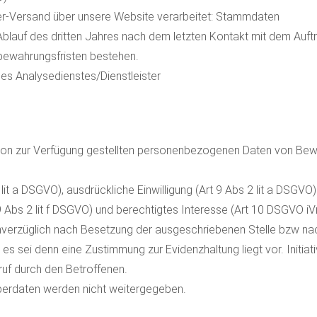
r-Versand über unsere Website verarbeitet: Stammdaten
Ablauf des dritten Jahres nach dem letzten Kontakt mit dem Auf
fbewahrungsfristen bestehen.
s Analysedienstes/Dienstleister
on zur Verfügung gestellten personenbezogenen Daten von Bew
1 lit a DSGVO), ausdrückliche Einwilligung (Art 9 Abs 2 lit a DS
 Abs 2 lit f DSGVO) und berechtigtes Interesse (Art 10 DSGVO i
erzüglich nach Besetzung der ausgeschriebenen Stelle bzw nac
es sei denn eine Zustimmung zur Evidenzhaltung liegt vor. Init
ruf durch den Betroffenen.
erdaten werden nicht weitergegeben.